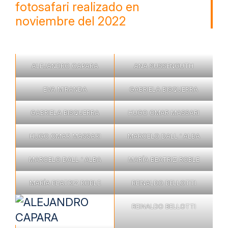
fotosafari realizado en
noviembre del 2022
ALEJANDRO CAPARA
ANA SUSSENGUTH
EVA MIRANDA
GABRIELA BISQUERRA
GABRIELA BISQUERRA
HUGO OMAR MASSARI
HUGO OMAR MASSARI
MARCELO DALL ‘ ALBA
MARCELO DALL ‘ ALBA
MARÍA BEATRIZ ROBLE
MARÍA BEATRIZ ROBLE
REINALDO BELLOTTI
REINALDO BELLOTTI