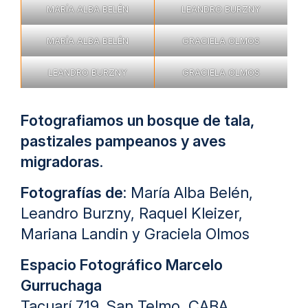
MARÍA ALBA BELÉN
LEANDRO BURZNY
MARÍA ALBA BELÉN
GRACIELA OLMOS
LEANDRO BURZNY
GRACIELA OLMOS
Fotografiamos un bosque de tala,
pastizales pampeanos y aves
migradoras
.
Fotografías de
: María Alba Belén,
Leandro Burzny, Raquel Kleizer,
Mariana Landin y Graciela Olmos
Espacio Fotográfico Marcelo
Gurruchaga
Tacuarí 719, San Telmo, CABA