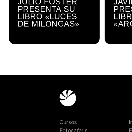
JULIO FOSTER
JAV
PRESENTA SU
PRE
LIBRO «LUCES
LIB
DE MILONGAS»
«AR
Cursos
I
Fotosafaris
E