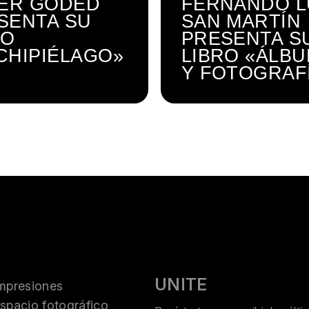
IER GODED
FERNANDO L
SENTA SU
SAN MARTÍN
RO
PRESENTA S
CHIPIÉLAGO»
LIBRO «ÁLB
Y FOTOGRAF
UNITE
mpresiones
spacio fotográfico