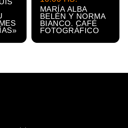
UIS
MARÍA ALBA
U
BELÉN Y NORMA
UMES
BIANCO. CAFÉ
ÍAS»
FOTOGRÁFICO