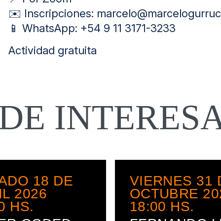
✉️ Inscripciones: marcelo@marcelogurru
📱 WhatsApp: +54 9 11 3171-3233
Actividad gratuita
EDE INTERES
ADO 18 DE
VIERNES 31 
IL 2026
OCTUBRE 20
0
HS.
18:00
HS.