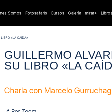
enes Somos
Fotosafaris
Cursos
Galería
mirar+
Libro
LIBRO «LA CAÍDA»
GUILLERMO ALVAR
SU LIBRO «LA CAÍ
Charla con Marcelo Gurruchag
📍 Por Zoom