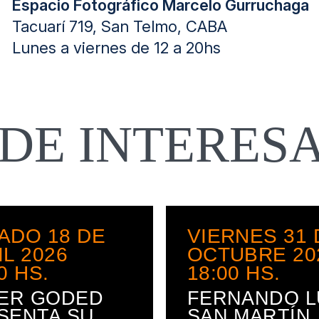
Espacio Fotográfico Marcelo Gurruchaga
Tacuarí 719, San Telmo, CABA
Lunes a viernes de 12 a 20hs
EDE INTERES
ADO 18 DE
VIERNES 31 
IL 2026
OCTUBRE 20
0
HS.
18:00
HS.
IER GODED
FERNANDO L
SENTA SU
SAN MARTÍN