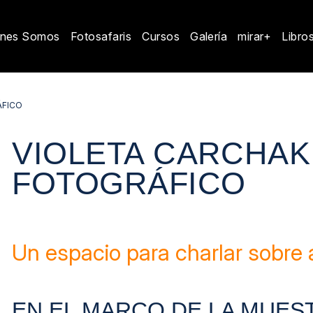
enes Somos
Fotosafaris
Cursos
Galería
mirar+
Libro
ÁFICO
VIOLETA CARCHAK
FOTOGRÁFICO
Un espacio para charlar sobre a
EN EL MARCO DE LA MUES