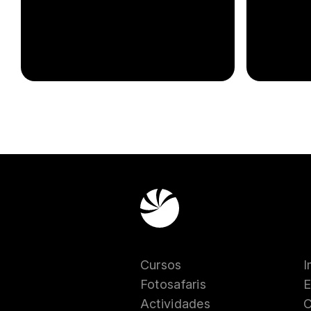
Cursos
I
Fotosafaris
E
Actividades
C